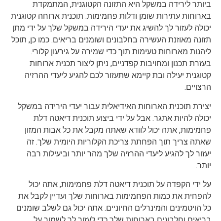
ביותר לירידה במשקל היא התזונה הקטוגנית, המתמקדת
בארוחות עתירות שומן ודלות פחמימות. תוכנית ארוחה קטוגנית
יכולה לעזור לך להשיג את יעדי הירידה במשקל שלך על ידי מתן
תזונה מאוזנת העשירה בחלבונים ושומנים בריאים. כמו כן, תוכל
ליהנות מארוחות טעימות תוך כדי שמירה על גירעון קלורי.
בעזרת תכנון ומחויבות קפדניים, ניתן ליצור תכנית ארוחות
קטוגנית יעילה ובת קיימא שתעזור לכם להגיע ליעדי ההרזיה
הרצויים.
יצירת תוכנית הארוחות האידיאלית עבור יעדי הירידה במשקל
יכולה להיות אתגר. אבל על ידי ביצוע תוכנית דיאטה דלת
פחמימות, אתה יכול לוודא שאתה מקבל את כל אבות המזון
שאתה צריך תוך הפחתת צריכת הקלוריות היומית שלך. זה
יעזור לך להגיע ליעדי ההרזיה שלך מהר יותר וביעילות רבה
יותר.
על ידי הקפדה על תוכנית דיאטה דלת פחמימות, אתה יכול
להפחית את כמות הפחמימות בארוחות שלך ועדיין לקבל את
כל הויטמינים והמינרלים החיוניים. אתה יכול גם לשלב שומנים
בריאים וחלבונים בארוחות שלך כדי לעזור לך לשמור על