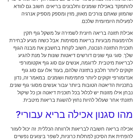
להתמקד באכילת שומנים וחלבונים בריאים. חשוב גם לוודא
שהמזון שאתם צורכים מאוזן, מזין ומספק מספיק אנרגיה
לפעילות היומיומית שלכם.
אכילת תזונה בריאה חיונית לשמירה על משקל גוף תקין
ולהימנעות מבעיות בריאות מסוימות. אבל כשזה מגיע לבחירת
תוכנית התזונה הנכונה, חשוב לקחת בחשבון את מבנה הגוף
שלך. סוגי גוף שונים דורשים דיאטות שונות על מנת להגיע
לבריאות מיטבית. לדוגמה, אנשים עם סוג גוף אקטומורפי
זקוקים ליותר חלבון בתזונה שלהם, בעוד אלו עם סוג גוף
אנדומורפי זקוקים ליותר פחמימות ושומנים. במאמר זה, נדון
בתכניות הדיאטה הטובות ביותר עבור אנשים מסוגי גוף שונים.
נבחן אילו מזונות יש לכלול בכל תוכנית דיאטה וכן כל שיקול
תזונתי אחר שעלול להיות נחוץ להשגת בריאות מיטבית.
מהו סגנון אכילה בריא עבורי?
אכילה בריאה חשובה לבריאות ולרווחה הכללית. זה יכול לעזור
להפחית את הסיכון למחלות כרוניות, לשפר ביצועים נפשיים