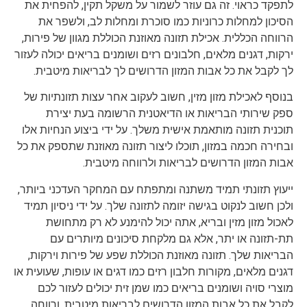
לתפקד כראוי. זה גם עוזר לשמור על משקל תקין, להפחית את
הסיכון למחלות כרוניות כמו סוכרת ומחלות לב, ולשפר את
הרווחה הכללית. אכילת תזונה מאוזנת הכוללת מגוון של פירות,
ירקות, דגנים מלאים, חלבונים רזים ושומנים בריאים יכולה לעזור
לך לקבל את כל אבות המזון הדרושים לך לבריאות מיטבית.
בנוסף לאכילת מזון מזין, חשוב לעקוב אחר עצות תזונתיות של
ספק שירותי הבריאות או הדיאטנית הרשומה בעת יצירת
תוכנית תזונה מותאמת אישית משלך. על ידי ביצוע הנחיות אלו
ובחירה חכמה במזון, תוכלו ליצור תזונה מאוזנת שתספק את כל
אבות המזון הדרושים לבריאות ולרווחה מיטבית.
ייעוץ תזונתי תמיד משתנה ומתפתח עם המחקר העדכני ביותר,
ולכן חשוב לנקוט בגישה יזומה לתזונה שלך. על ידי ניסיון תמיד
לאכול מזון מזין ובריא, אתה יכול להימנע לא רק מתחושת
תת-תזונה או יתר, אלא גם מלקחת סיכונים מיותרים עם
הבריאות שלך. תזונה מאוזנת הכוללת שפע של פירות וירקות,
דגנים מלאים, מקורות חלבון רזים כמו דגים או עופות, שעועית או
מוצרי סויה ושומנים בריאים כמו שמן זית יכולים לעזור לכם
לקבל את כל אבות המזון הדרושים לבריאות מיטבית. ורווחה.