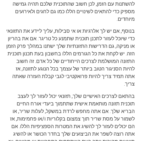
להשתנות עם הזמן, לכן חשוב שהתוכנית שלכם תהיה גמישה
מספיק כדי להתאים לשינויים הללו כמו גם לחגים ולאירועים
מיוחדים.
בנוסף, אם יש לך אלרגיות או אי סבילות, עליך ליידע את התזונאי
כדי שיוכל לעזור לתכנן תוכנית שתמנע כל טריגר. אם את בהריון
או מניקה, גם הדרישות התזונתיות שלך ישתנו במהלך פרק הזמן
הזה. יש לקחת את כל הגורמים הללו בחשבון בעת תכנון תוכנית
התזונה המושלמת לצרכים הייחודיים של כל אדם. זה חשוב
להיות הסניגור הטוב ביותר של עצמך בכל הנוגע לתזונה, אז
אתה תמיד צריך להיות פרואקטיבי לגבי קבלת העזרה שאתה
צריך.
בהתאם לצרכים האישיים שלך, תזונאי יכול לעזור לך לעצב
תוכנית תזונה מותאמת אישית שתתמוך ביעדי אורח החיים
הבריא שלך. אם אתה מחפש לרדת במשקל, לעלות שריר, או
לשמור על מסת שריר תוך צמצום בקלוריות ו/או פחמימות, אז
הם יכולים לעזור לך להשיג את המטרות הספציפיות הללו. אם
אתה רוצה לשפר את הביצועים שלך בחדר הכושר או להשיג