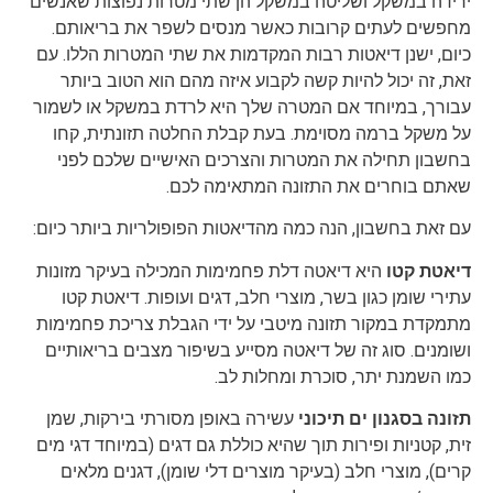
ירידה במשקל ושליטה במשקל הן שתי מטרות נפוצות שאנשים
מחפשים לעתים קרובות כאשר מנסים לשפר את בריאותם.
כיום, ישנן דיאטות רבות המקדמות את שתי המטרות הללו. עם
זאת, זה יכול להיות קשה לקבוע איזה מהם הוא הטוב ביותר
עבורך, במיוחד אם המטרה שלך היא לרדת במשקל או לשמור
על משקל ברמה מסוימת. בעת קבלת החלטה תזונתית, קחו
בחשבון תחילה את המטרות והצרכים האישיים שלכם לפני
שאתם בוחרים את התזונה המתאימה לכם.
עם זאת בחשבון, הנה כמה מהדיאטות הפופולריות ביותר כיום:
דיאטת קטו
היא דיאטה דלת פחמימות המכילה בעיקר מזונות
עתירי שומן כגון בשר, מוצרי חלב, דגים ועופות. דיאטת קטו
מתמקדת במקור תזונה מיטבי על ידי הגבלת צריכת פחמימות
ושומנים. סוג זה של דיאטה מסייע בשיפור מצבים בריאותיים
כמו השמנת יתר, סוכרת ומחלות לב.
תזונה בסגנון ים תיכוני
עשירה באופן מסורתי בירקות, שמן
זית, קטניות ופירות תוך שהיא כוללת גם דגים (במיוחד דגי מים
קרים), מוצרי חלב (בעיקר מוצרים דלי שומן), דגנים מלאים