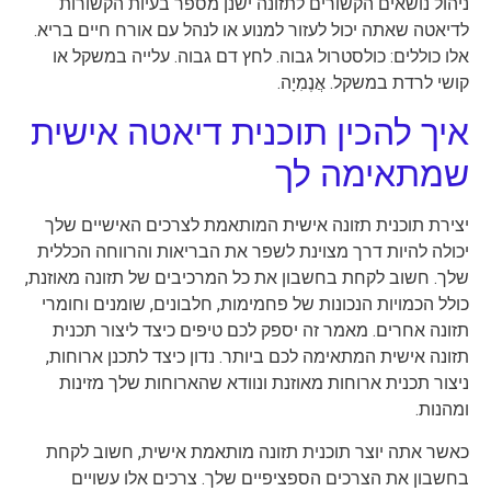
ניהול נושאים הקשורים לתזונה ישנן מספר בעיות הקשורות
לדיאטה שאתה יכול לעזור למנוע או לנהל עם אורח חיים בריא.
אלו כוללים: כולסטרול גבוה. לחץ דם גבוה. עלייה במשקל או
קושי לרדת במשקל. אֲנֶמִיָה.
איך להכין תוכנית דיאטה אישית
שמתאימה לך
יצירת תוכנית תזונה אישית המותאמת לצרכים האישיים שלך
יכולה להיות דרך מצוינת לשפר את הבריאות והרווחה הכללית
שלך. חשוב לקחת בחשבון את כל המרכיבים של תזונה מאוזנת,
כולל הכמויות הנכונות של פחמימות, חלבונים, שומנים וחומרי
תזונה אחרים. מאמר זה יספק לכם טיפים כיצד ליצור תכנית
תזונה אישית המתאימה לכם ביותר. נדון כיצד לתכנן ארוחות,
ניצור תכנית ארוחות מאוזנת ונוודא שהארוחות שלך מזינות
ומהנות.
כאשר אתה יוצר תוכנית תזונה מותאמת אישית, חשוב לקחת
בחשבון את הצרכים הספציפיים שלך. צרכים אלו עשויים