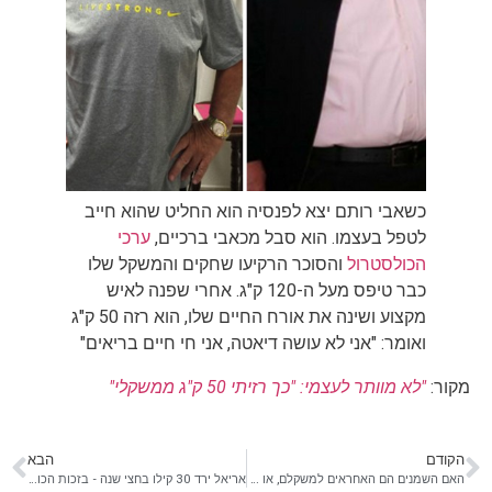
כשאבי רותם יצא לפנסיה הוא החליט שהוא חייב
לטפל בעצמו. הוא סבל מכאבי ברכיים,
ערכי
הכולסטרול
והסוכר הרקיעו שחקים והמשקל שלו
כבר טיפס מעל ה-120 ק"ג. אחרי שפנה לאיש
מקצוע ושינה את אורח החיים שלו, הוא רזה 50 ק"ג
ואומר: "אני לא עושה דיאטה, אני חי חיים בריאים"
מקור:
"לא מוותר לעצמי: "כך רזיתי 50 ק"ג ממשקלי"
הקודם
הבא
האם השמנים הם האחראים למשקלם, או שהגנטיקה מכריעה אותם?
אריאל ירד 30 קילו בחצי שנה - בזכות הכושר