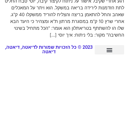
רגע אחרי שקיבל אישור על ניתוח לקיצור קיבה, יוסי סבח החליט
לתת הזדמנות לירידה בריאה במשקל. הוא ויתר על המאכלים
שאהב והחל להתאמן בריצה והצליח להוריד ממשקלו 40 ק"ג.
אחרי שרץ 10 ק"מ במסגרת מרתון ת"א ומצהיר כי היעד הבא
שלו הו להשתתף בטריאתלון הוא אומר: "הכל מתחיל בשינוי
החשיבה" מקור: בלי ניתוח: איך יוסי […]
2023 © כל הזכויות שמורות לדיאטה, דיאטה,
דיאטה
סיפורי הצלחה