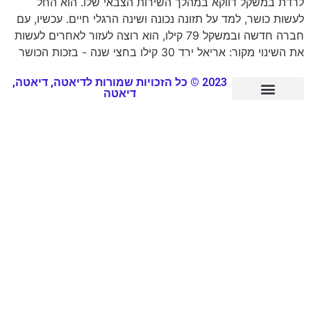
לרדת במשקל דווקא במהלך השירות הצבאי שלו. הוא החל
לעשות כושר, למד על תזונה נכונה ושינה הרגלי חיים. עכשיו, עם
חברה חדשה ובמשקל 79 קילו, הוא רוצה לעזור לאחרים לעשות
את השינוי מקור: אריאל ירד 30 קילו בחצי שנה - בזכות הכושר
2023 © כל הזכויות שמורות לדיאטה, דיאטה,
דיאטה
סיפורי הצלחה