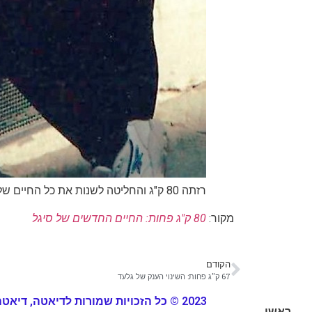
רזתה 80 ק"ג והחליטה לשנות את כל החיים שלה. היא התגרשה, הפכה להיות מאמנת אישית והיום היא אומרת: "ההשמנה היא רק סימפטום לבעיות אחרות"
מקור:
80 ק"ג פחות: החיים החדשים של סיגל
הקודם
67 ק"ג פחות: השינוי הענק של גלעד
2023 © כל הזכויות שמורות לדיאטה, דיאטה, דיאטה
ראשי