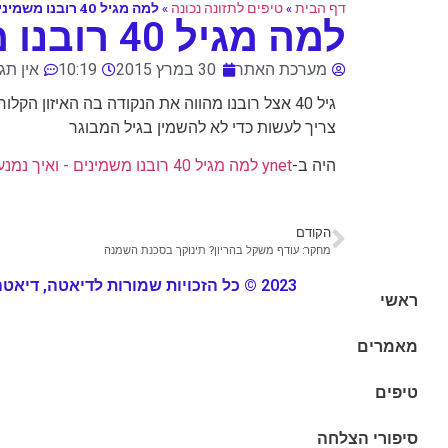
דף הבית
»
טיפים לתזונה נכונה
»
למה מגיל 40 רובנו משמינים - ואיך נמנעים מכך?
למה מגיל 40 רובנו משמינים - ואיך נמנעים מכך?
מערכת האתר
30 במרץ 2015
10:19
אין תג
גיל 40 אצל רובנו מהווה את הנקודה בה האיזון 
צריך לעשות כדי לא להשמין בגיל המבוגר
היה ב-
ynet למה מגיל 40 רובנו משמינים - ואיך נמנעים מכך? - בריאות
הקודם
מחקר: עודף משקל בהריון? תינוקך בסכנת השמנה
2023 © כל הזכויות שמורות לדיאטה, דיאטה, דיאטה
ראשי
מאמרים
טיפים
סיפורי הצלחה